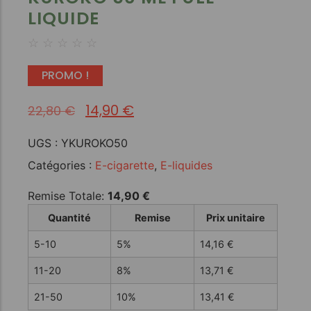
LIQUIDE
☆
☆
☆
☆
☆
PROMO !
14,90
€
22,80
€
UGS :
YKUROKO50
Catégories :
E-cigarette
,
E-liquides
Remise Totale:
14,90
€
Quantité
Remise
Prix unitaire
5-10
5%
14,16
€
11-20
8%
13,71
€
21-50
10%
13,41
€