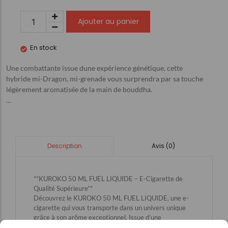
Ajouter au panier
En stock
Une combattante issue dune expérience génétique, cette
hybride mi-Dragon, mi-grenade vous surprendra par sa touche
légèrement aromatisée de la main de bouddha.
…
Avis (0)
Description
**KUROKO 50 ML FUEL LIQUIDE – E-Cigarette de
Qualité Supérieure**
Découvrez le KUROKO 50 ML FUEL LIQUIDE, une e-
cigarette qui vous transporte dans un univers unique
grâce à son arôme exceptionnel. Issue d’une
expérience génétique, cette hybride mi-Dragon, mi-