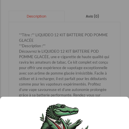
Avis (0)
Description
**Titre :** LIQUIDEO 12 KIT BATTERIE POD POMME
GLACÉE
**Description :**
Découvrez le LIQUIDEO 12 KIT BATTERIE POD
POMME GLACÉE, une e-cigarette de haute qualité qui
ravira les amateurs de tabac. Ce kit complet est conçu
pour offrir une expérience de vapotage exceptionnelle
avec son arôme de pomme glacée irrésistible. Facile à
utiliser et à recharger, il est parfait pour les débutants
comme pour les vapoteurs expérimentés. Profitez
d’une vape savoureuse et d’une autonomie prolongée
grâce à sa batterie performante. Rendez-vous sur
notre site
E-cigarette
pour découvrir ce produit et bien
d’autres. Choisissez la qualité et le plaisir avec le
LIQUIDEO 12 KIT BATTERIE POD POMME GLACÉE.
**Mots-clés :** e-cigarette, tabac, qualité
**Contexte image :** liquideo-12-kit-batterie-pod-
pomme-glacee.jpg