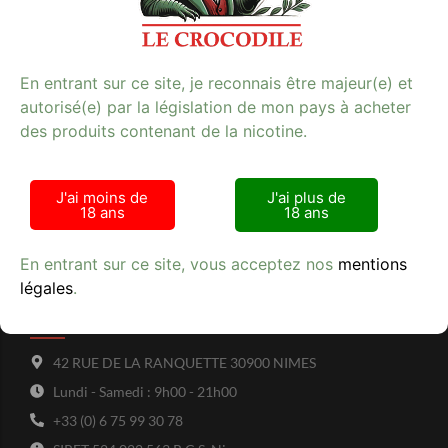
En entrant sur ce site, je reconnais être majeur(e) et
autorisé(e) par la législation de mon pays à acheter
des produits contenant de la nicotine.
Avis clients
J'ai moins de
J'ai plus de
18 ans
18 ans
En entrant sur ce site, vous acceptez nos
mentions
légales
.
Tabac Presse - Le crocodile
42 RUE DE LA RANQUETTE 30900 NIMES
Lundi - Samedi : 9h00 - 21h00
+33 (0) 6 75 99 30 78