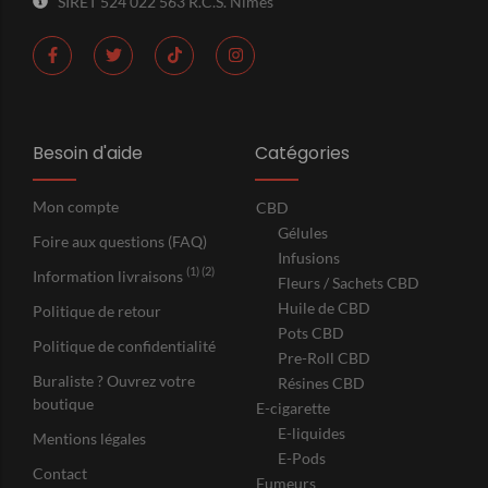
SIRET 524 022 563 R.C.S. Nimes
Besoin d'aide
Catégories
Mon compte
CBD
Gélules
Foire aux questions (FAQ)
Infusions
(1) (2)
Information livraisons
Fleurs / Sachets CBD
Huile de CBD
Politique de retour
Pots CBD
Politique de confidentialité
Pre-Roll CBD
Buraliste ? Ouvrez votre
Résines CBD
boutique
E-cigarette
E-liquides
Mentions légales
E-Pods
Contact
Fumeurs