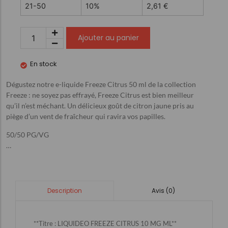
21-50
10%
2,61
€
Ajouter au panier
En stock
Dégustez notre e-liquide Freeze Citrus 50 ml de la collection
Freeze : ne soyez pas effrayé, Freeze Citrus est bien meilleur
qu’il n’est méchant. Un délicieux goût de citron jaune pris au
piège d’un vent de fraîcheur qui ravira vos papilles.
50/50 PG/VG
…
Avis (0)
Description
**Titre : LIQUIDEO FREEZE CITRUS 10 MG ML**