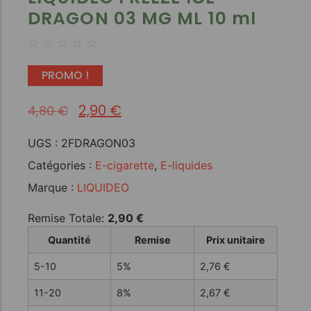
DRAGON 03 MG ML 10 ml
☆
☆
☆
☆
☆
PROMO !
2,90
€
4,80
€
UGS :
2FDRAGON03
Catégories :
E-cigarette
,
E-liquides
Marque :
LIQUIDEO
Remise Totale:
2,90
€
Quantité
Remise
Prix unitaire
5-10
5%
2,76
€
11-20
8%
2,67
€