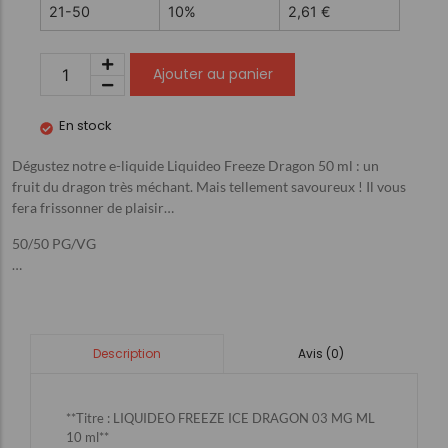
21-50
10%
2,61
€
Ajouter au panier
En stock
Dégustez notre e-liquide Liquideo Freeze Dragon 50 ml : un
fruit du dragon très méchant. Mais tellement savoureux ! Il vous
fera frissonner de plaisir…
50/50 PG/VG
…
Avis (0)
Description
**Titre : LIQUIDEO FREEZE ICE DRAGON 03 MG ML
10 ml**