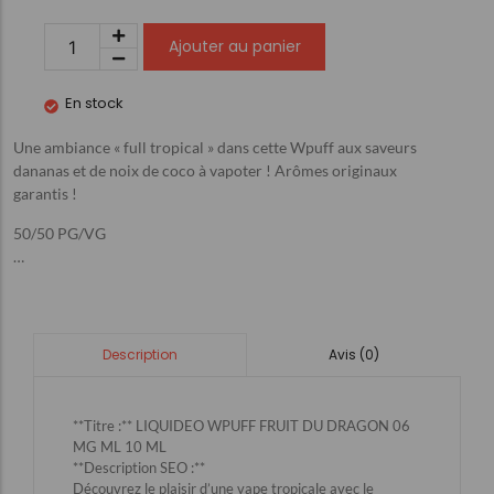
Ajouter au panier
En stock
Une ambiance « full tropical » dans cette Wpuff aux saveurs
dananas et de noix de coco à vapoter ! Arômes originaux
garantis !
50/50 PG/VG
…
Avis (0)
Description
**Titre :** LIQUIDEO WPUFF FRUIT DU DRAGON 06
MG ML 10 ML
**Description SEO :**
Découvrez le plaisir d’une vape tropicale avec le