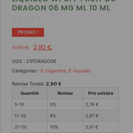
DRAGON 06 MG ML 10 ML
☆
☆
☆
☆
☆
PROMO !
2,90
€
4,80
€
UGS :
21FDRAGO06
Catégories :
E-cigarette
,
E-liquides
Remise Totale:
2,90
€
Quantité
Remise
Prix unitaire
5-10
5%
2,76
€
11-20
8%
2,67
€
21-50
10%
2,61
€