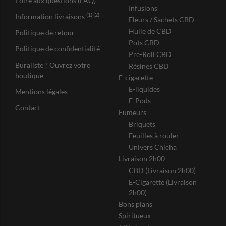
Foire aux questions (FAQ)
Infusions
(1) (2)
Information livraisons
Fleurs / Sachets CBD
Huile de CBD
Politique de retour
Pots CBD
Politique de confidentialité
Pre-Roll CBD
Buraliste ? Ouvrez votre
Résines CBD
boutique
E-cigarette
E-liquides
Mentions légales
E-Pods
Contact
Fumeurs
Briquets
Feuilles à rouler
Univers Chicha
Livraison 2h00
CBD (Livraison 2h00)
E-Cigarette (Livraison
2h00)
Bons plans
Spiritueux