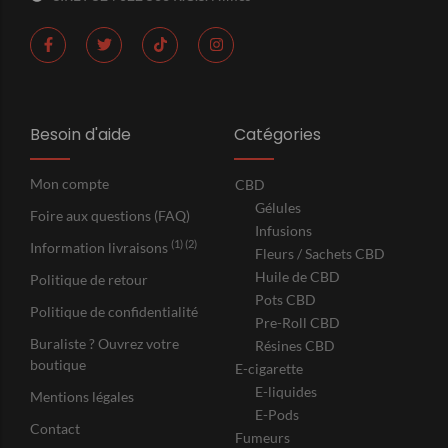
Besoin d'aide
Catégories
Mon compte
CBD
Gélules
Foire aux questions (FAQ)
Infusions
(1) (2)
Information livraisons
Fleurs / Sachets CBD
Huile de CBD
Politique de retour
Pots CBD
Politique de confidentialité
Pre-Roll CBD
Buraliste ? Ouvrez votre
Résines CBD
boutique
E-cigarette
E-liquides
Mentions légales
E-Pods
Contact
Fumeurs