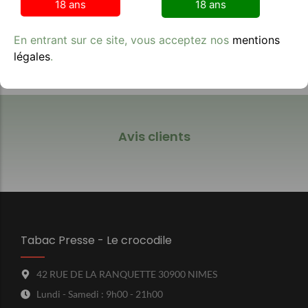
18 ans
18 ans
**Contexte image :** most-wanted-strawberry-
banana-20g-8.jpg
En entrant sur ce site, vous acceptez nos
mentions
légales
.
Avis clients
Tabac Presse - Le crocodile
42 RUE DE LA RANQUETTE 30900 NIMES
Lundi - Samedi : 9h00 - 21h00