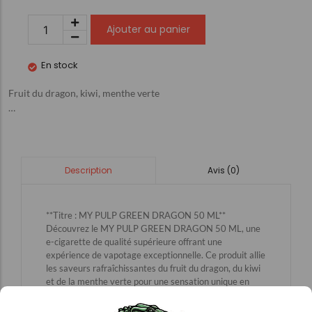
Ajouter au panier
En stock
Fruit du dragon, kiwi, menthe verte
…
Avis (0)
Description
**Titre : MY PULP GREEN DRAGON 50 ML**
Découvrez le MY PULP GREEN DRAGON 50 ML, une
e-cigarette de qualité supérieure offrant une
expérience de vapotage exceptionnelle. Ce produit allie
les saveurs rafraîchissantes du fruit du dragon, du kiwi
et de la menthe verte pour une sensation unique en
bouche. Parfait pour les amateurs de tabac qui
recherchent une alternative savoureuse et saine, le MY