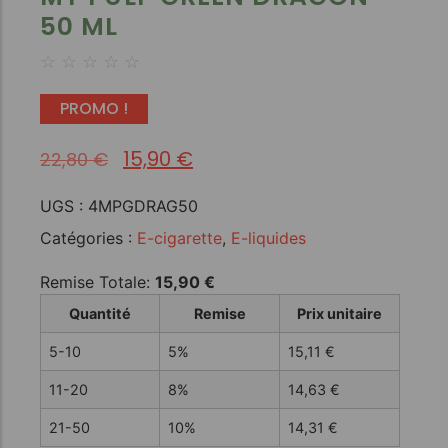
50 ML
☆
☆
☆
☆
☆
PROMO !
15,90
€
22,80
€
UGS :
4MPGDRAG50
Catégories :
E-cigarette
,
E-liquides
Remise Totale:
15,90
€
Quantité
Remise
Prix unitaire
5-10
5%
15,11
€
11-20
8%
14,63
€
21-50
10%
14,31
€