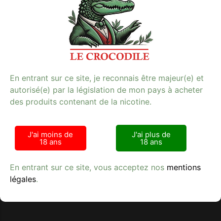
PULP GREEN DRAGON 50 ML est disponible dans
notre kiosque spécialisé. Profitez d’un produit de
qualité qui répond à vos attentes en matière de goût et
de performance. Pour découvrir notre gamme complète
d’e-cigarettes, visitez notre site dès maintenant.
E-cigarette
[Image : my-pulp-green-dragon-50-ml.jpg]
Mots-clés : e-cigarette, tabac, qualité.
En entrant sur ce site, je reconnais être majeur(e) et
autorisé(e) par la législation de mon pays à acheter
des produits contenant de la nicotine.
J'ai moins de
J'ai plus de
18 ans
18 ans
Avis clients
En entrant sur ce site, vous acceptez nos
mentions
légales
.