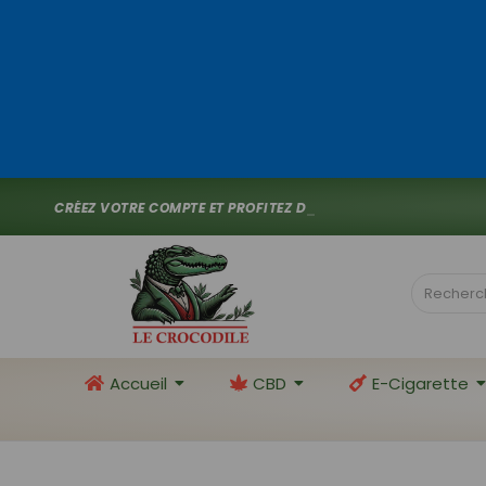
C
R
É
E
Z
V
O
T
R
E
C
O
M
P
T
E
E
T
P
R
O
F
I
T
E
Z
D
E
1
0
%
D
E
R
_
Accueil
CBD
E-Cigarette