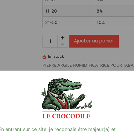
11-20
8%
21-50
10%
Ajouter au panier
En stock
PIERRE ARGILE HUMIDIFICATRICE POUR TABAC
…
Avis (0)
 (BTE.20)**
déale pour maintenir votre tabac à la perfection. Vendue en boîte d
En entrant sur ce site, je reconnais être majeur(e) et
eur de votre tabac, offrant une expérience de fumage incomparable.