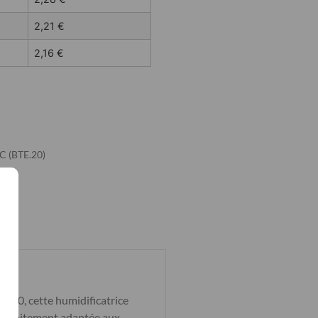
2,21
€
2,16
€
 (BTE.20)
e 20, cette humidificatrice
 Parfaitement adaptée aux