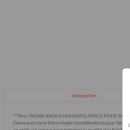
Description
**Titre : PIERRE ARGILE HUMIDIFICATRICE POUR TABAC
Découvrez notre Pierre Argile Humidificatrice pour Tabac, i
en argile est conçue pour préserver la qualité et la fraîch