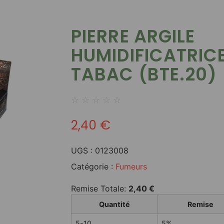
PIERRE ARGILE
HUMIDIFICATRIC
TABAC (BTE.20)
☆
☆
☆
☆
☆
2,40
€
UGS :
0123008
Catégorie :
Fumeurs
Remise Totale:
2,40
€
Quantité
Remise
5-10
5%