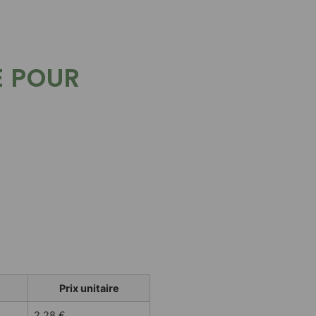
E POUR
Prix unitaire
2,28
€