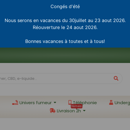
Congés d'été
Nous serons en vacances du 30juillet au 23 aout 2026.
Réouverture le 24 aout 2026.
Bonnes vacances à toutes et à tous!
Univers fumeur
Téléphonie
Underg
Nimes
Livraison 2h