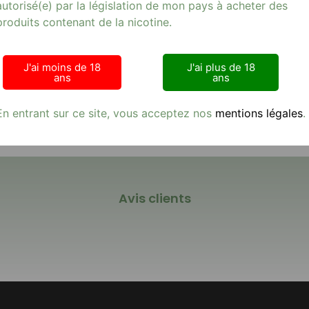
autorisé(e) par la législation de mon pays à acheter des
 essentielle pour un tabac de qualité. En complément de votre char
produits contenant de la nicotine.
es fumeurs soucieux de la qualité de leur tabac. Facile à utiliser et 
tions. Investissez dans cette humidificatrice en argile et amélior
J'ai moins de 18
J'ai plus de 18
ans
ans
En entrant sur ce site, vous acceptez nos
mentions légales
.
Avis clients