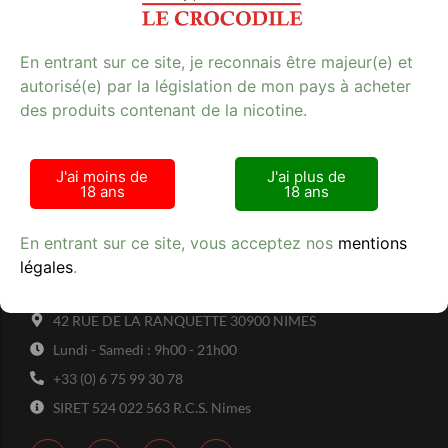
En entrant sur ce site, je reconnais être majeur(e) et
autorisé(e) par la législation de mon pays à acheter
des produits contenant de la nicotine.
Avis clients
J'ai moins de
J'ai plus de
18 ans
18 ans
En entrant sur ce site, vous acceptez nos
mentions
légales
.
Tabac Presse - Le crocodile
42 RUE DE LA RANQUETTE 30900 NIMES
Lundi - Samedi : 9h00 - 21h00
+33 (0) 6 75 99 30 78
SIRET 524 022 563 R.C.S. Nimes