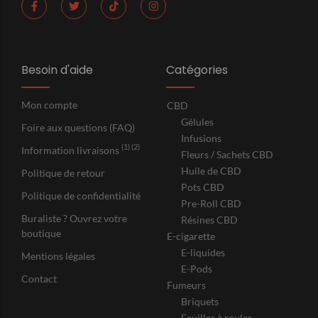
Besoin d'aide
Catégories
Mon compte
CBD
Gélules
Foire aux questions (FAQ)
Infusions
(1) (2)
Information livraisons
Fleurs / Sachets CBD
Huile de CBD
Politique de retour
Pots CBD
Politique de confidentialité
Pre-Roll CBD
Buraliste ? Ouvrez votre
Résines CBD
boutique
E-cigarette
E-liquides
Mentions légales
E-Pods
Contact
Fumeurs
Briquets
Feuilles à rouler