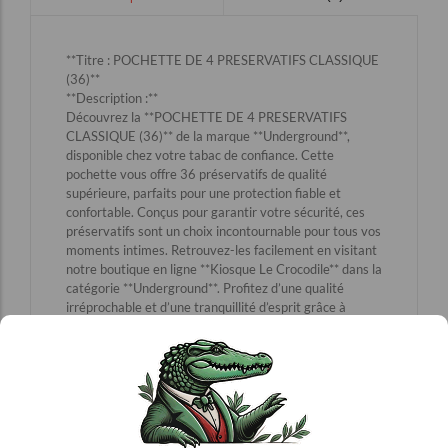
**Titre : POCHETTE DE 4 PRESERVATIFS CLASSIQUE
(36)**
**Description :**
Découvrez la **POCHETTE DE 4 PRESERVATIFS
CLASSIQUE (36)** de la marque **Underground**,
disponible chez votre tabac de confiance. Cette
pochette vous offre 36 préservatifs de qualité
supérieure, parfaits pour une protection fiable et
confortable. Conçus pour garantir votre sécurité, ces
préservatifs sont un choix incontournable pour tous vos
moments intimes. Retrouvez-les facilement en visitant
notre boutique en ligne **Kiosque Le Crocodile** dans la
catégorie **Underground**. Profitez d’une qualité
irréprochable et d’une tranquillité d’esprit grâce à
Underground, votre partenaire de confiance en matière
de protection.
Visitez Underground
pour plus de détails et pour
commander votre pochette dès maintenant.
**Mots-clés :** underground, tabac, qualité