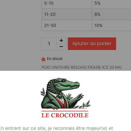
5-10
5%
11-20
8%
21-50
10%
Ajouter au panier
En stock
POD UNITAIRE RELOAD FRAISE ICE 10 MG
…
Avis (0)
SE ICE 10 MG, une e-cigarette de haute qualité qui vous offre 
En entrant sur ce site, je reconnais être majeur(e) et