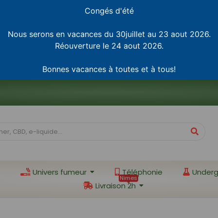
Congés d'été
Nous serons en vacances du 30juillet au 23 aout 2026.
Réouverture le 24 aout 2026.
Bonnes vacances à toutes et à tous!
Univers fumeur
Téléphonie
Underg
Nimes
Livraison 2h