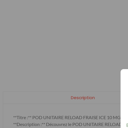
Description
**Titre :** POD UNITAIRE RELOAD FRAISE ICE 10 MG
**Description :** Découvrez le POD UNITAIRE RELOAD FRAI