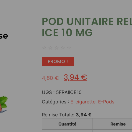
POD UNITAIRE RE
ICE 10 MG
☆
☆
☆
☆
☆
PROMO !
3,94
€
4,80
€
UGS :
5FRAIICE10
Catégories :
E-cigarette
,
E-Pods
Remise Totale:
3,94
€
Quantité
Remise