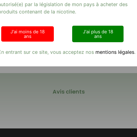
nte, ce pod vous garantit une satisfaction gustative intense. Parf
autorisé(e) par la législation de mon pays à acheter des
e POD UNITAIRE RELOAD FRAISE ICE 10 MG est idéal pour une util
produits contenant de la nicotine.
-cigarette et produits de qualité. Faites le choix d’un vapotage a
J'ai moins de 18
J'ai plus de 18
ans
ans
En entrant sur ce site, vous acceptez nos
mentions légales
.
Avis clients