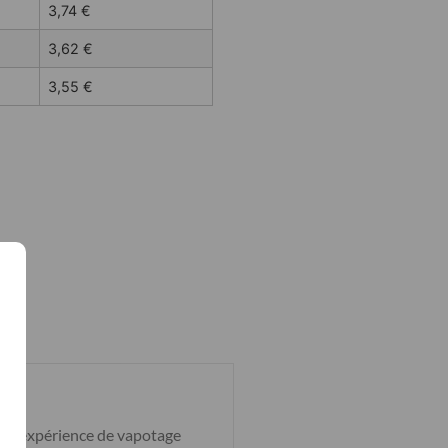
3,74
€
3,62
€
3,55
€
une expérience de vapotage