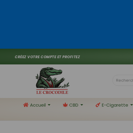
C
R
É
E
Z
V
O
T
R
E
C
O
M
P
T
E
E
T
P
R
O
F
I
T
E
Z
D
E
1
0
%
D
E
_
Accueil
CBD
E-Cigarette