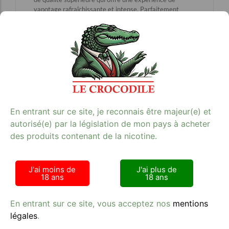
vapotage rafraîchissante et intense. Parfaitement
adaptée aux amateurs de tabac, cette e-liquide
mentholé vous procurera une sensation de fraîcheur
glaciale à chaque bouffée. Avec une concentration de
11 mg/ml de nicotine, elle est idéale pour ceux qui
cherchent à réduire leur consommation de tabac sans
sacrifier le plaisir. Disponible chez Kiosque Le Crocodile,
votre spécialiste en e-cigarette, cette référence est un
must-have pour les vapoteurs exigeants. Profitez d’une
qualité exceptionnelle et d’une saveur authentique
avec SO GOOD MENTHE GLACIALE. Visitez notre
En entrant sur ce site, je reconnais être majeur(e) et
site pour en savoir plus et commander dès maintenant.
autorisé(e) par la législation de mon pays à acheter
**Mots-clés :** e-cigarette, tabac, qualité
des produits contenant de la nicotine.
**Lien :**
E-cigarette
J'ai moins de
J'ai plus de
18 ans
18 ans
En entrant sur ce site, vous acceptez nos
mentions
légales
.
Avis clients