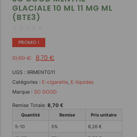
GLACIALE 10 ML 11 MG ML
(BTE3)
☆
☆
☆
☆
☆
PROMO !
8,70
€
10,80
€
UGS :
9RMENTG11
Catégories :
E-cigarette
,
E-liquides
Marque :
SO GOOD
Remise Totale:
8,70
€
Quantité
Remise
Prix unitaire
5-10
5%
8,26
€