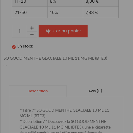
11-20
8%
8,00
€
21-50
10%
7,83
€
Ajouter au panier
En stock
SO GOOD MENTHE GLACIALE 10 ML 11 MG ML (BTE3)
…
Avis (0)
Description
**Titre :** SO GOOD MENTHE GLACIALE 10 ML 11
MG ML (BTE3)
**Description :** Découvrez la SO GOOD MENTHE
GLACIALE 10 ML 11 MG ML (BTE3), une e-cigarette
de qualité supérieure qui offre une expérience de