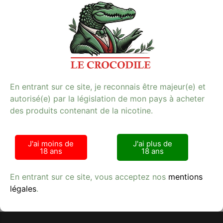
douceur de la pêche et la saveur subtile de l’abricot
pour une expérience de vapotage exceptionnelle. Avec
une teneur en nicotine de 11mg, il est parfait pour les
amateurs de tabac à la recherche d’un goût fruité et
authentique. L’image illustrative, so-good-p-10ml-
peche-abricot-nico-11mg-1.jpg, vous donne un aperçu
de ce produit incontournable. Profitez d’une e-cigarette
qui combine plaisir et qualité. Pour plus de choix, visitez
notre catégorie
E-cigarette
.
En entrant sur ce site, je reconnais être majeur(e) et
**Mots-clés :** e-cigarette, tabac, qualité
autorisé(e) par la législation de mon pays à acheter
des produits contenant de la nicotine.
J'ai moins de
J'ai plus de
18 ans
18 ans
Avis clients
En entrant sur ce site, vous acceptez nos
mentions
légales
.