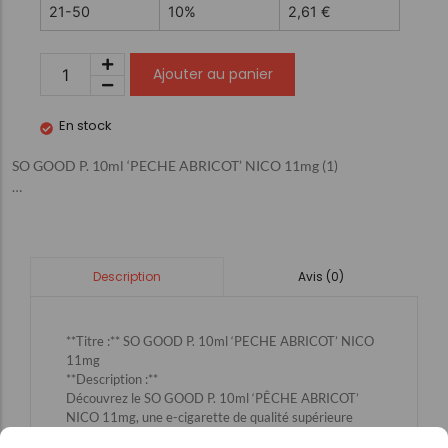
21-50
10%
2,61
€
Ajouter au panier
En stock
SO GOOD P. 10ml ‘PECHE ABRICOT’ NICO 11mg (1)
…
Avis (0)
Description
**Titre :** SO GOOD P. 10ml ‘PECHE ABRICOT’ NICO
11mg
**Description :**
Découvrez le SO GOOD P. 10ml ‘PÊCHE ABRICOT’
NICO 11mg, une e-cigarette de qualité supérieure
disponible chez Kiosque Le Crocodile. Ce produit allie la