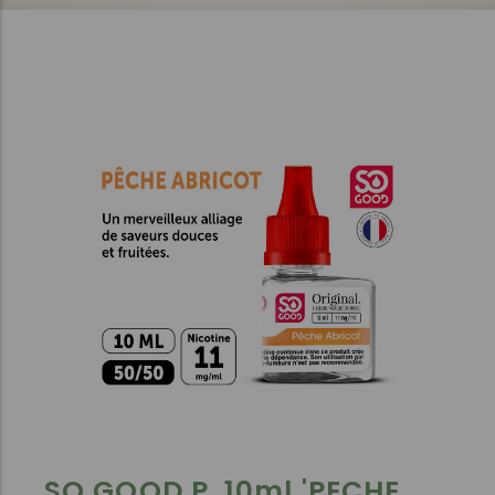
SO GOOD P. 10ml 'PECHE