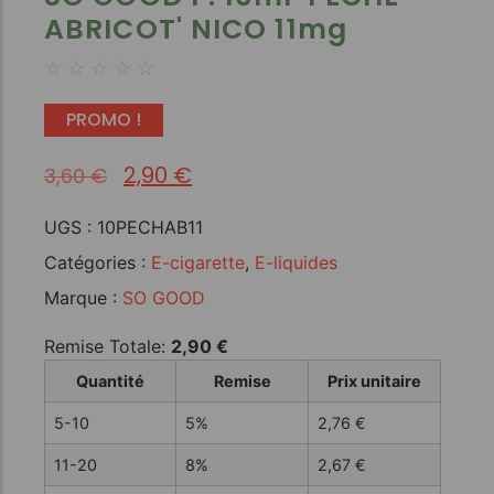
ABRICOT' NICO 11mg
☆
☆
☆
☆
☆
PROMO !
2,90
€
3,60
€
UGS :
10PECHAB11
Catégories :
E-cigarette
,
E-liquides
Marque :
SO GOOD
Remise Totale:
2,90
€
Quantité
Remise
Prix unitaire
5-10
5%
2,76
€
11-20
8%
2,67
€