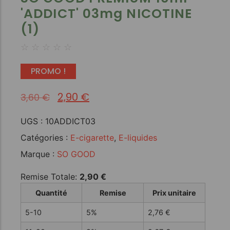
'ADDICT' 03mg NICOTINE
(1)
☆
☆
☆
☆
☆
PROMO !
2,90
€
3,60
€
UGS :
10ADDICT03
Catégories :
E-cigarette
,
E-liquides
Marque :
SO GOOD
Remise Totale:
2,90
€
Quantité
Remise
Prix unitaire
5-10
5%
2,76
€