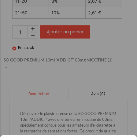
11-20
8%
2,67
€
21-50
10%
2,61
€
Ajouter au panier
En stock
SO GOOD PREMIUM 10ml ‘ADDICT’ 03mg NICOTINE (1)
…
Avis (0)
Description
Découvrez le plaisir intense de la SO GOOD PREMIUM
10ml ‘ADDICT’ avec une teneur en nicotine de 03mg,
spécialement conçue pour les amateurs d’e-cigarette à
la recherche de sensations fortes. Ce produit de qualité
supérieure offre une expérience de vapotage