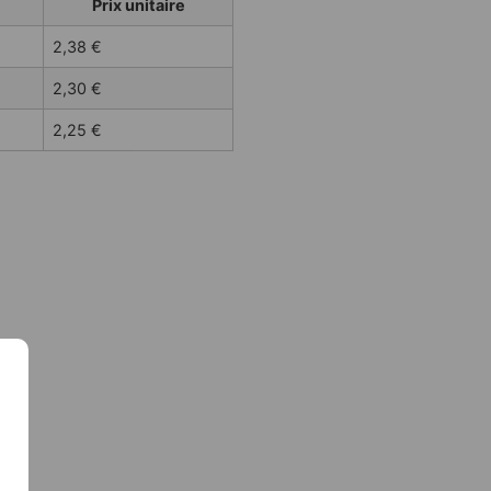
Prix unitaire
2,38
€
2,30
€
2,25
€