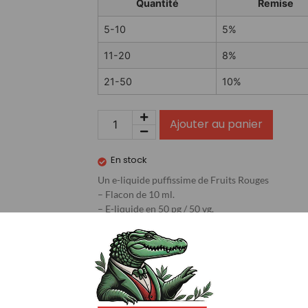
Quantité
Remise
5-10
5%
11-20
8%
21-50
10%
Ajouter au panier
En stock
Un e-liquide puffissime de Fruits Rouges
– Flacon de 10 ml.
– E-liquide en 50 pg / 50 vg.
– Fabrication Française.
…