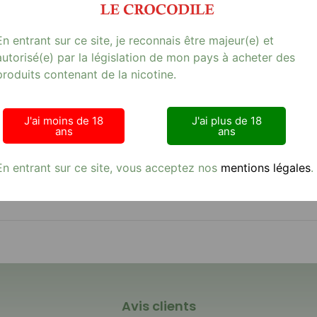
Avis (0)
En entrant sur ce site, je reconnais être majeur(e) et
G ML
autorisé(e) par la législation de mon pays à acheter des
ouges avec le e-liquide VAP NATION LIKI PUFF. Conditionné dans un
produits contenant de la nicotine.
50% PG et 50% VG. Avec une teneur en nicotine de 20 mg/ml, il est
une qualité supérieure et une expérience de vapotage exceptionnell
es et puissantes. Explorez notre gamme complète de produits de quali
J'ai moins de 18
J'ai plus de 18
ans
ans
En entrant sur ce site, vous acceptez nos
mentions légales
.
-mg-ml.jpg
Avis clients