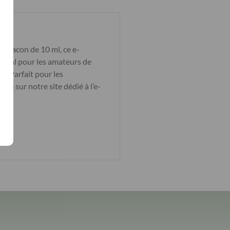
 flacon de 10 ml, ce e-
 idéal pour les amateurs de
e. Parfait pour les
té sur notre site dédié à l’e-