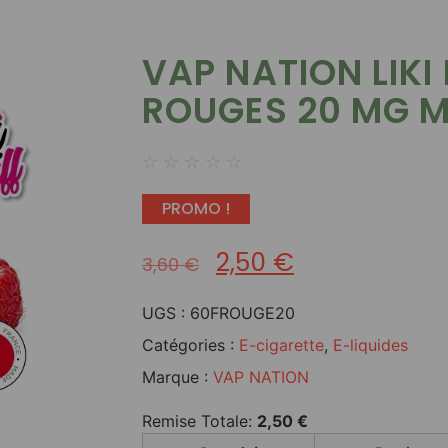
VAP NATION LIKI
ROUGES 20 MG M
☆
☆
☆
☆
☆
PROMO !
2,50
€
3,60
€
UGS :
60FROUGE20
Catégories :
E-cigarette
,
E-liquides
Marque :
VAP NATION
Remise Totale:
2,50
€