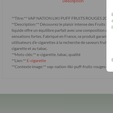
Description
**Titre:** VAP NATION LIKI PUFF FRUITS ROUGES 20 M
**Description:** Découvrez le plaisir intense des Fruits R
liquide offre un équilibre parfait avec une composition de 
sensations fortes. Fabriqué en France, ce produit garantit 
utilisateurs d’e-cigarettes à la recherche de saveurs fruité
cigarette et au tabac.
**Mots-clés:** e-cigarette, tabac, qualité
**Lien:**
E-cigarette
**Contexte image:** vap-nation-liki-puff-fruits-rouges-20