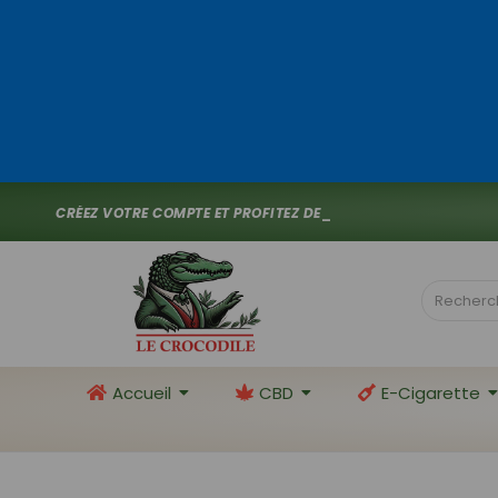
C
R
É
E
Z
V
O
T
R
E
C
O
M
P
T
E
E
T
P
R
O
F
I
T
E
Z
D
E
1
0
%
D
E
R
E
M
_
Accueil
CBD
E-Cigarette