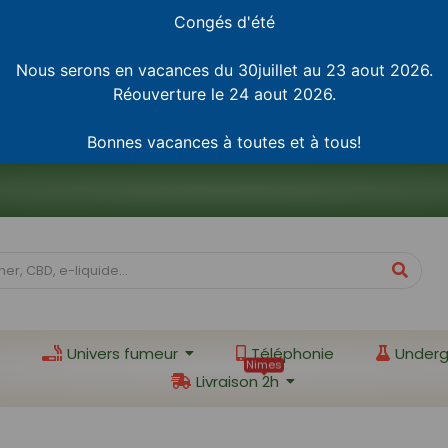
Congés d'été
Nous serons en vacances du 30juillet au 23 aout 2026.
Réouverture le 24 aout 2026.
Bonnes vacances à toutes et à tous!
Univers fumeur
Téléphonie
Underg
Nimes
Livraison 2h