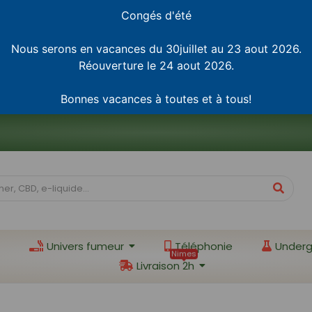
Congés d'été
Nous serons en vacances du 30juillet au 23 aout 2026.
Réouverture le 24 aout 2026.
Bonnes vacances à toutes et à tous!
Univers fumeur
Téléphonie
Underg
Nimes
Livraison 2h