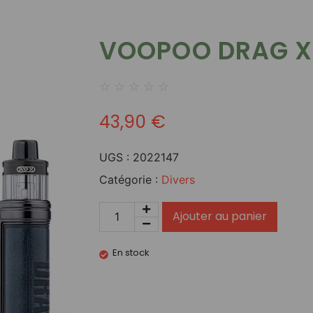
VOOPOO DRAG X
☆
☆
☆
☆
☆
43,90
€
UGS :
2022147
Catégorie :
Divers
Ajouter au panier
En stock