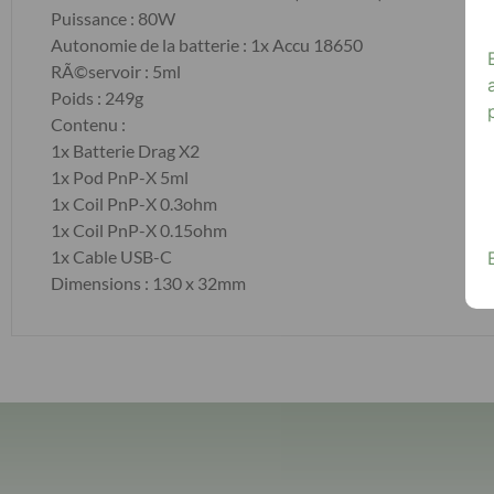
Puissance : 80W
Autonomie de la batterie : 1x Accu 18650
RÃ©servoir : 5ml
Poids : 249g
Contenu :
1x Batterie Drag X2
1x Pod PnP-X 5ml
1x Coil PnP-X 0.3ohm
1x Coil PnP-X 0.15ohm
1x Cable USB-C
Dimensions : 130 x 32mm