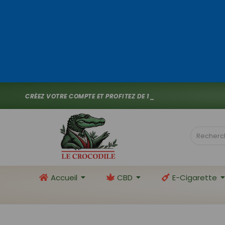
C
R
É
E
Z
V
O
T
R
E
C
O
M
P
T
E
E
T
P
R
O
F
I
T
E
Z
D
E
1
0
%
D
E
R
E
M
I
S
_
Accueil
CBD
E-Cigarette