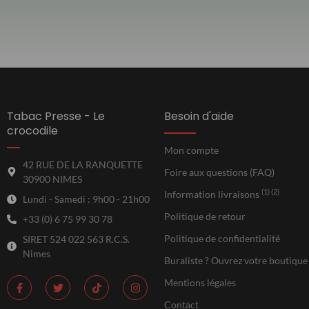
Tabac Presse - Le
Besoin d'aide
crocodile
Mon compte
42 RUE DE LA RANQUETTE
Foire aux questions (FAQ)
30900 NIMES
(1) (2)
Information livraisons
Lundi - Samedi : 9h00 - 21h00
Politique de retour
+33 (0) 6 75 99 30 78
Politique de confidentialité
SIRET 524 022 563 R.C.S.
Nimes
Buraliste ? Ouvrez votre boutique
Mentions légales
Contact