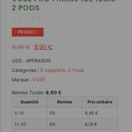
2 PODS
☆
☆
☆
☆
☆
PROMO !
8,90
€
10,80
€
UGS :
4PFRAISI10
Catégories :
E-cigarette
,
E-Pods
Marque :
VUSE
Remise Totale:
8,90
€
Quantité
Remise
Prix unitaire
5-10
5%
8,46
€
11-20
8%
8,19
€