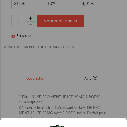
21-50
10%
8,01
€
Ajouter au panier
En stock
VUSE PRO MENTHE ICE 20MG 2 PODS
…
Avis (0)
Description
**Titre : VUSE PRO MENTHE ICE 20MG 2 PODS**
**Description :**
Découvrez le plaisir rafraîchissant de la VUSE PRO
MENTHE ICE 20MG avec 2 PODS inclus. Parfait pour
les amateurs d’e-cigarette cherchant une expérience
de vapotage de qualité supérieure. La saveur menthe