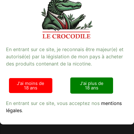
glaciale offre une sensation de fraîcheur intense à
chaque bouffée. Idéal pour les utilisateurs de tabac
souhaitant une alternative moderne et efficace.
Retrouvez ce produit sur notre site dédié à l’e-cigarette
et profitez d’une qualité garantie. Commandez dès
maintenant votre VUSE PRO MENTHE ICE 20MG 2
PODS et savourez une vape exceptionnelle.
E-cigarette
**Mots-clés :** e-cigarette, tabac, qualité
En entrant sur ce site, je reconnais être majeur(e) et
autorisé(e) par la législation de mon pays à acheter
des produits contenant de la nicotine.
J'ai moins de
J'ai plus de
18 ans
18 ans
Avis clients
En entrant sur ce site, vous acceptez nos
mentions
légales
.