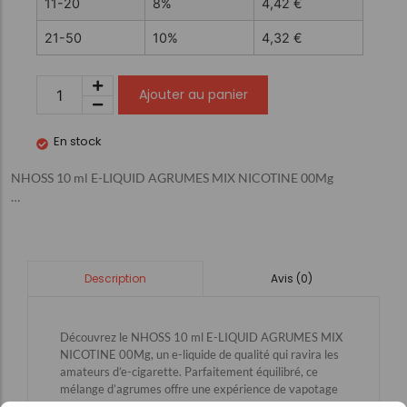
11-20
8%
4,42
€
21-50
10%
4,32
€
Ajouter au panier
En stock
NHOSS 10 ml E-LIQUID AGRUMES MIX NICOTINE 00Mg
…
Avis (0)
Description
Découvrez le NHOSS 10 ml E-LIQUID AGRUMES MIX
NICOTINE 00Mg, un e-liquide de qualité qui ravira les
amateurs d’e-cigarette. Parfaitement équilibré, ce
mélange d’agrumes offre une expérience de vapotage
rafraîchissante et sans nicotine, idéal pour ceux qui