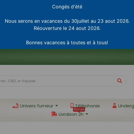
Congés d'été
Nous serons en vacances du 30juillet au 23 aout 2026.
Réouverture le 24 aout 2026.
Bonnes vacances à toutes et à tous!
Univers fumeur
Téléphonie
Underg
Nimes
Livraison 2h