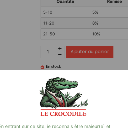
Quantité
Remise
5-10
5%
11-20
8%
21-50
10%
Ajouter au panier
En stock
NHOSS 10 ml E-LIQUID SWEET COCKTAIL NIC
…
Avis (0)
En entrant sur ce site, je reconnais être majeur(e) et
06Mg**