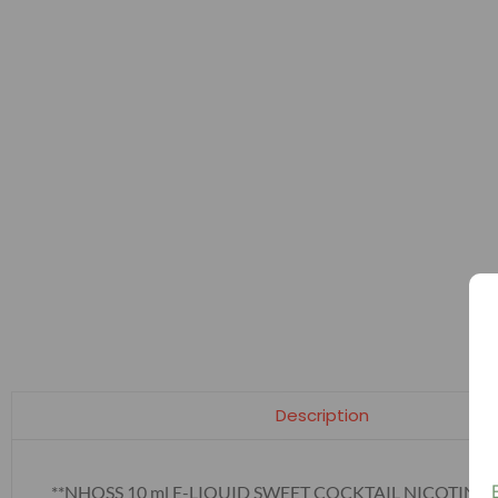
Description
**NHOSS 10 ml E-LIQUID SWEET COCKTAIL NICOTINE 