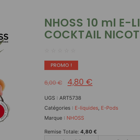
NHOSS 10 ml E-L
COCKTAIL NICOT
☆
☆
☆
☆
☆
PROMO !
4,80
€
6,00
€
UGS :
ART5738
Catégories :
E-liquides
,
E-Pods
Marque :
NHOSS
Remise Totale:
4,80
€