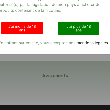
autorisé(e) par la législation de mon pays à acheter des
INE 06Mg, un e-liquide parfait pour les amateurs de vape à l
produits contenant de la nicotine.
 de 10 ml vous offre une expérience de vapotage agréable et satisf
aisir gustatif. Idéal pour les utilisateurs de cigarettes électroniq
oduit de qualité supérieure disponible sur notre site. Pour explor
J'ai moins de 18
J'ai plus de 18
longez dans l’univers de la vape avec NHOSS et découvrez des saveur
ans
ans
En entrant sur ce site, vous acceptez nos
mentions légales
.
Avis clients