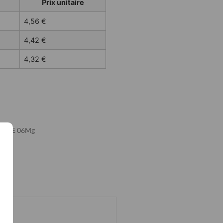
Prix unitaire
4,56
€
4,42
€
4,32
€
OTINE 06Mg