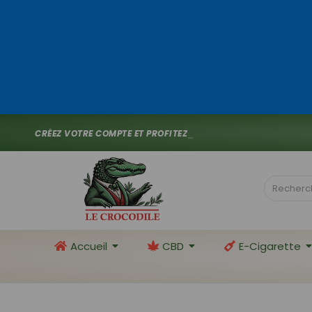
C
R
É
E
Z
V
O
T
R
E
C
O
M
P
T
E
E
T
P
R
O
F
I
T
E
Z
D
E
1
0
%
D
E
_
Accueil
CBD
E-Cigarette