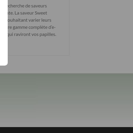
a recherche de saveurs
aisante. La saveur Sweet
ues souhaitant varier leurs
er notre gamme complète d’e-
s qui raviront vos papilles.