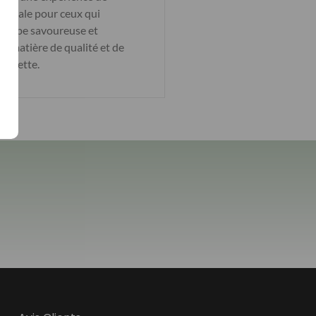
, idéale pour ceux qui
ne vape savoureuse et
n matière de qualité et de
igarette.