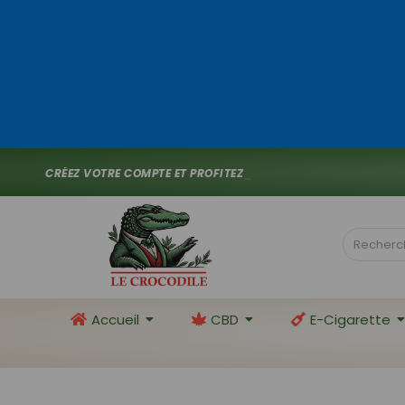
C
R
É
E
Z
V
O
T
R
E
C
O
M
P
T
E
E
T
P
R
O
F
I
T
E
Z
D
E
1
0
%
D
E
_
Accueil
CBD
E-Cigarette