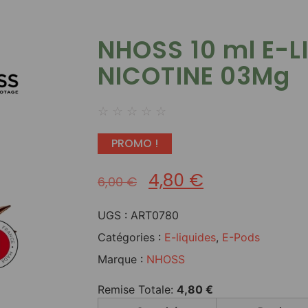
NHOSS 10 ml E-L
NICOTINE 03Mg
☆
☆
☆
☆
☆
PROMO !
4,80
€
6,00
€
UGS :
ART0780
Catégories :
E-liquides
,
E-Pods
Marque :
NHOSS
Remise Totale:
4,80
€