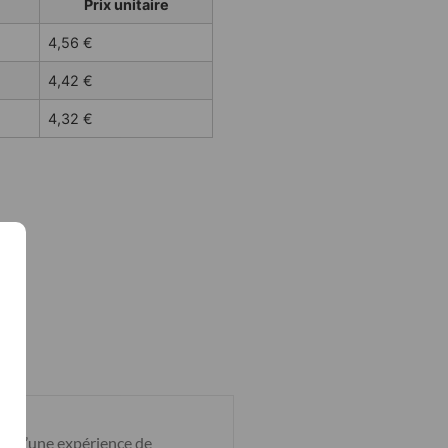
Prix unitaire
4,56
€
4,42
€
4,32
€
he d’une expérience de