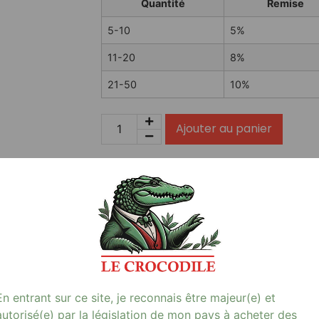
Quantité
Remise
5-10
5%
11-20
8%
21-50
10%
Ajouter au panier
En stock
NHOSS 10 ml E-LIQUIDE ANIS NICOTINE 03Mg
…
Avis (0)
En entrant sur ce site, je reconnais être majeur(e) et
autorisé(e) par la législation de mon pays à acheter des
un choix parfait pour les amateurs de e-cigarette à la recherc