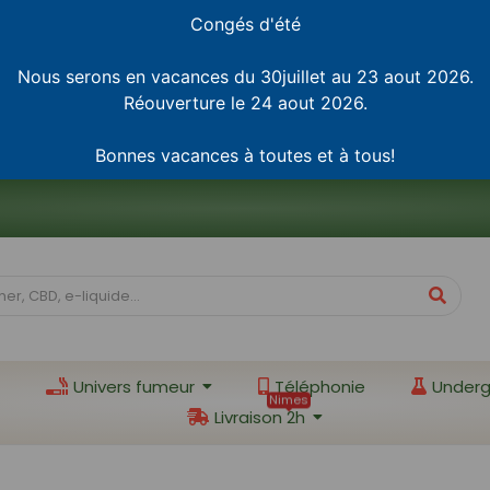
Congés d'été
Nous serons en vacances du 30juillet au 23 aout 2026.
Réouverture le 24 aout 2026.
Bonnes vacances à toutes et à tous!
Univers fumeur
Téléphonie
Underg
Nimes
Livraison 2h