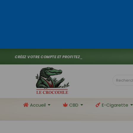
C
R
É
E
Z
V
O
T
R
E
C
O
M
P
T
E
E
T
P
R
O
F
I
T
E
Z
D
E
1
0
%
D
E
_
Accueil
CBD
E-Cigarette