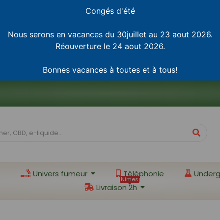
Congés d'été
Nous serons en vacances du 30juillet au 23 aout 2026.
Réouverture le 24 aout 2026.
Bonnes vacances à toutes et à tous!
Univers fumeur
Téléphonie
Underg
Nimes
Livraison 2h