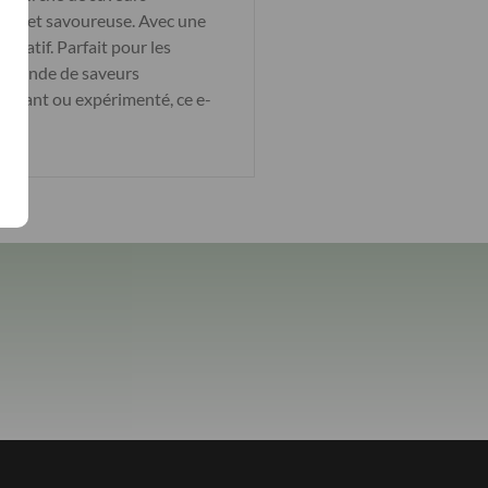
ique et savoureuse. Avec une
ustatif. Parfait pour les
un monde de saveurs
butant ou expérimenté, ce e-