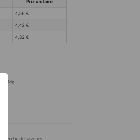
Prix unitaire
4,56
€
4,42
€
4,32
€
. 16Mg
echerche de saveurs