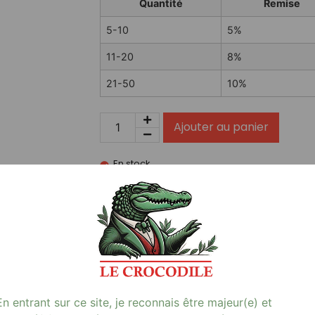
Quantité
Remise
5-10
5%
11-20
8%
21-50
10%
Ajouter au panier
En stock
NHOSS 10 ml E-LIQUIDE BANANA VANILLA NIC
…
Avis (0)
En entrant sur ce site, je reconnais être majeur(e) et
16Mg, un choix parfait pour les amateurs d’e-cigarette à la r