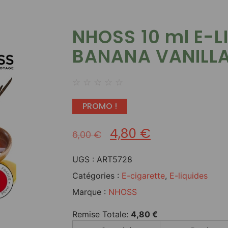
NHOSS 10 ml E-L
BANANA VANILLA
☆
☆
☆
☆
☆
PROMO !
4,80
€
6,00
€
UGS :
ART5728
Catégories :
E-cigarette
,
E-liquides
Marque :
NHOSS
Remise Totale:
4,80
€