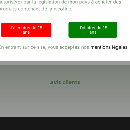
autorisé(e) par la législation de mon pays à acheter des
ats de banane et de vanille, offrant une expérience de vapotage un
produits contenant de la nicotine.
itent un hit nicotinique satisfaisant sans compromettre le plaisir g
nçu pour vous offrir une vape de qualité supérieure. Plongez dans 
uits dans la catégorie
E-cigarette
. Que vous soyez un vapoteur dé
J'ai moins de 18
J'ai plus de 18
ans
ans
En entrant sur ce site, vous acceptez nos
mentions légales
.
Avis clients