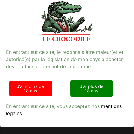
mg, ce e-liquide offre une expérience de vapotage
agréable et satisfaisante. Parfait pour les amateurs de
tabac qui souhaitent une alternative saine et
savoureuse, ce produit est disponible chez Kiosque Le
Crocodile. Profitez d’un e-liquide de qualité supérieure
qui répond à vos attentes en termes de goût et de
performance. Commandez dès maintenant et faites-
vous plaisir avec cette délicieuse saveur de mangue.
E-cigarette
En entrant sur ce site, je reconnais être majeur(e) et
**Mots-clés :** e-cigarette, tabac, qualité
autorisé(e) par la législation de mon pays à acheter
des produits contenant de la nicotine.
J'ai moins de
J'ai plus de
18 ans
18 ans
Avis clients
En entrant sur ce site, vous acceptez nos
mentions
légales
.