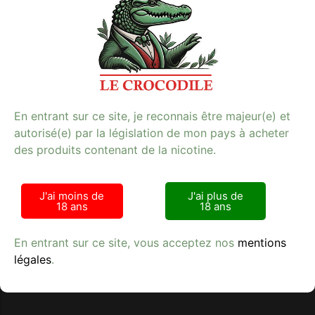
de e-cigarette cherchant une alternative saine et de
qualité au tabac traditionnel. Ce produit est idéal pour
ceux qui souhaitent profiter du plaisir de vapoter sans
les effets de la nicotine. Disponible chez Kiosque Le
Crocodile, votre spécialiste en e-cigarette et
accessoires de qualité. Faites le choix de la qualité et du
goût avec NHOSS.
E-cigarette
**Mots-clés :** e-cigarette, tabac, qualité
En entrant sur ce site, je reconnais être majeur(e) et
autorisé(e) par la législation de mon pays à acheter
des produits contenant de la nicotine.
J'ai moins de
J'ai plus de
18 ans
18 ans
Avis clients
En entrant sur ce site, vous acceptez nos
mentions
légales
.