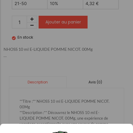
21-50
10%
4,32
€
Ajouter au panier
En stock
NHOSS 10 ml E-LIQUIDE POMME NICOT. 00Mg
…
Avis (0)
Description
**Titre :** NHOSS 10 ml E-LIQUIDE POMME NICOT.
00Mg
**Description :** Découvrez le NHOSS 10 ml E-
LIQUIDE POMME NICOT. 00Mg, une expérience de
vapotage exceptionnelle avec une saveur de pomme
rafraîchissante, sans nicotine. Parfait pour les amateurs