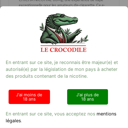
exceptionnelle pour les amateurs d’e-cigarette. Ce e-
liquide de qualité supérieure offre une saveur intense
de raisin chicha, parfaite pour satisfaire vos envies de
tabac sans compromis. Avec une teneur en nicotine de
06 mg, il est idéal pour les vapoteurs à la recherche
d’un dosage équilibré. Profitez d’une vape douce et
savoureuse grâce à la formule exclusive de NHOSS.
Commandez dès maintenant sur notre site et plongez
dans un univers de plaisir et de qualité. Pour plus de
choix, visitez notre catégorie
E-cigarette
et trouvez l’e-
liquide qui vous correspond.
En entrant sur ce site, je reconnais être majeur(e) et
**Mots-clés :** e-cigarette, tabac, qualité
autorisé(e) par la législation de mon pays à acheter
**Contexte image :** nhoss-10-ml-e-liquide-raisin-
des produits contenant de la nicotine.
chicha-nicotine-06mg.jpg
J'ai moins de
J'ai plus de
18 ans
18 ans
En entrant sur ce site, vous acceptez nos
mentions
légales
.
Avis clients