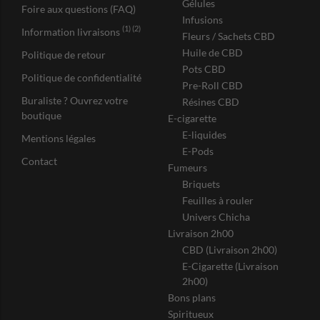
Gélules
Foire aux questions (FAQ)
Infusions
(1) (2)
Information livraisons
Fleurs / Sachets CBD
Huile de CBD
Politique de retour
Pots CBD
Politique de confidentialité
Pre-Roll CBD
Buraliste ? Ouvrez votre
Résines CBD
boutique
E-cigarette
E-liquides
Mentions légales
E-Pods
Contact
Fumeurs
Briquets
Feuilles à rouler
Univers Chicha
Livraison 2h00
CBD (Livraison 2h00)
E-Cigarette (Livraison
2h00)
Bons plans
Spiritueux