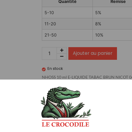
Quantité
Remise
5-10
5%
11-20
8%
21-50
10%
Ajouter au panier
En stock
NHOSS 10 ml E-LIQUIDE TABAC BRUN NICOT 
…
Avis (0)
 06Mg