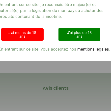
En entrant sur ce site, je reconnais être majeur(e) et
autorisé(e) par la législation de mon pays à acheter des
Mg, une e-cigarette de qualité supérieure pour une expérienc
produits contenant de la nicotine.
e 10 ml offre une saveur de tabac brun riche et authentique avec u
e produit allie plaisir et qualité. Retrouvez-le sur notre site
E-cigar
à la recherche d’un e-liquide de qualité, le NHOSS 10 ml E-LIQU
J'ai moins de 18
J'ai plus de 18
ans
ans
icot-06mg.jpg
En entrant sur ce site, vous acceptez nos
mentions légales
.
Avis clients