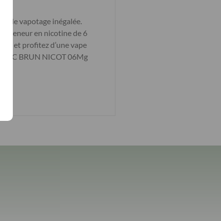
e de vapotage inégalée.
ne teneur en nicotine de 6
ette
et profitez d’une vape
IDE TABAC BRUN NICOT 06Mg