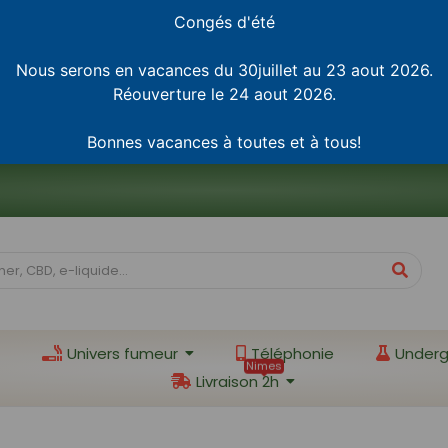
Congés d'été
Nous serons en vacances du 30juillet au 23 aout 2026.
Réouverture le 24 aout 2026.
Bonnes vacances à toutes et à tous!
Univers fumeur
Téléphonie
Underg
Nimes
Livraison 2h