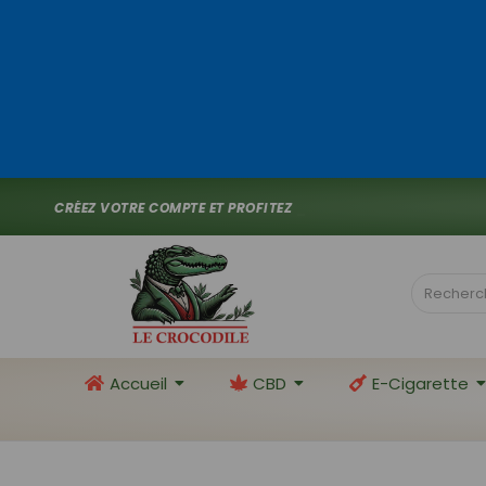
C
R
É
E
Z
V
O
T
R
E
C
O
M
P
T
E
E
T
P
R
O
F
I
T
E
Z
D
E
1
0
%
D
E
_
Accueil
CBD
E-Cigarette