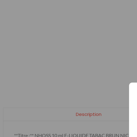
Description
**Titre :** NHOSS 10 ml E-LIQUIDE TABAC BRUN NICOT