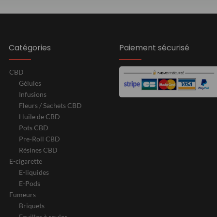
Catégories
Paiement sécurisé
CBD
Gélules
Infusions
Fleurs / Sachets CBD
Huile de CBD
Pots CBD
Pre-Roll CBD
Résines CBD
E-cigarette
E-liquides
E-Pods
Fumeurs
Briquets
Feuilles à rouler