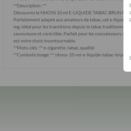
**Description :**
Découvrez le NHOSS 10 ml E-LIQUIDE TABAC BRUN NICOT 06
Parfaitement adapté aux amateurs de tabac, cet e-liquide d
mg. Idéal pour les transitions depuis le tabac traditionnel, c
savoureuse et contrôlée. Parfait pour les connaisseurs 
est votre choix incontournable.
**Mots-clés :** e-cigarette, tabac, qualité
**Contexte image :** nhoss-10-ml-e-liquide-tabac-brun-n