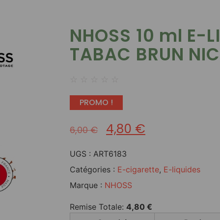
NHOSS 10 ml E-L
TABAC BRUN NI
☆
☆
☆
☆
☆
PROMO !
4,80
€
6,00
€
UGS :
ART6183
Catégories :
E-cigarette
,
E-liquides
Marque :
NHOSS
Remise Totale:
4,80
€