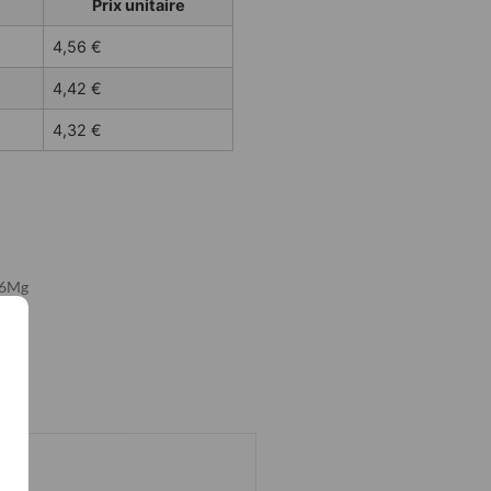
Prix unitaire
4,56
€
4,42
€
4,32
€
06Mg