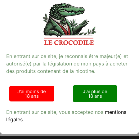
Découvrez l’E-LIQUIDFRUIT DU DRAGON de NHOSS,
une e-cigarette de qualité avec une teneur en nicotine
de 11 mg. Ce produit offre un goût frais et léger de fruit
subtilement sucré, évoquant la poire ou le melon.
Parfait pour les amateurs de sensations fruitées, cet e-
liquide de 10 ml est idéal pour une vape agréable et
savoureuse. Retrouvez ce produit et bien d’autres dans
notre catégorie e-cigarette sur notre site. Profitez
d’une expérience de vapotage de qualité avec NHOSS.
E-cigarette
En entrant sur ce site, je reconnais être majeur(e) et
**Mots-clés:** e-cigarette, tabac, qualité
autorisé(e) par la législation de mon pays à acheter
des produits contenant de la nicotine.
J'ai moins de
J'ai plus de
18 ans
18 ans
Avis clients
En entrant sur ce site, vous acceptez nos
mentions
légales
.