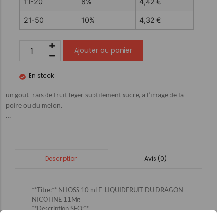
11-20
8%
4,42
€
21-50
10%
4,32
€
Ajouter au panier
En stock
un goût frais de fruit léger subtilement sucré, à l’image de la
poire ou du melon.
…
Avis (0)
Description
**Titre:** NHOSS 10 ml E-LIQUIDFRUIT DU DRAGON
NICOTINE 11Mg
**Description SEO:**