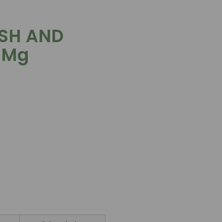
ESH AND
 Mg