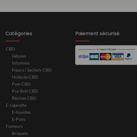
Catégories
Paiement sécurisé
CBD
Gélules
Infusions
Fleurs / Sachets CBD
Huile de CBD
Pots CBD
Pre-Roll CBD
Résines CBD
E-cigarette
E-liquides
E-Pods
Fumeurs
Briquets