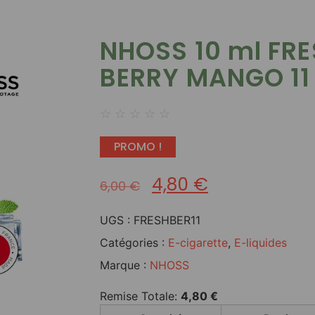
NHOSS 10 ml FR
BERRY MANGO 11
☆
☆
☆
☆
☆
PROMO !
4,80
€
6,00
€
UGS :
FRESHBER11
Catégories :
E-cigarette
,
E-liquides
Marque :
NHOSS
Remise Totale:
4,80
€