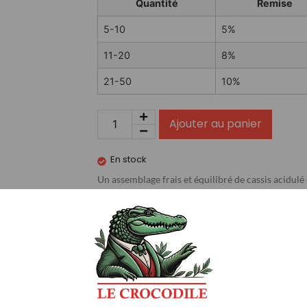
Quantité
Remise
5-10
5%
11-20
8%
21-50
10%
Ajouter au panier
En stock
Un assemblage frais et équilibré de cassis acidul
50/50 PG/VG
…
Avis (0)