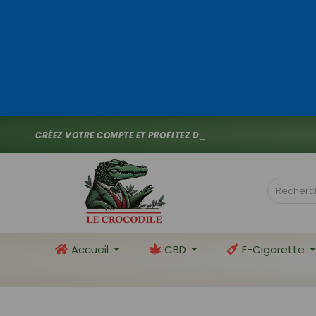
C
R
É
E
Z
V
O
T
R
E
C
O
M
P
T
E
E
T
P
R
O
F
I
T
E
Z
D
E
1
0
%
D
E
R
E
_
Accueil
CBD
E-Cigarette