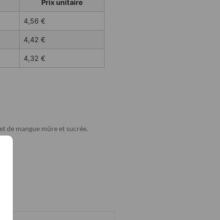
Prix unitaire
4,56
€
4,42
€
4,32
€
é et de mangue mûre et sucrée.