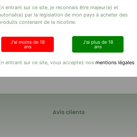
En entrant sur ce site, je reconnais être majeur(e) et
Mg
autorisé(e) par la législation de mon pays à acheter des
produits contenant de la nicotine.
ne e-cigarette offrant un assemblage frais et équilibré de ca
ées, ce produit de qualité est conçu avec un ratio 50/50 PG/VG pou
aitent une transition douce vers l’e-cigarette, ce e-liquide de 11 m
J'ai moins de 18
J'ai plus de 18
binaison de fruits en visitant notre boutique en ligne. [E-cigarett
ans
ans
En entrant sur ce site, vous acceptez nos
mentions légales
.
Avis clients