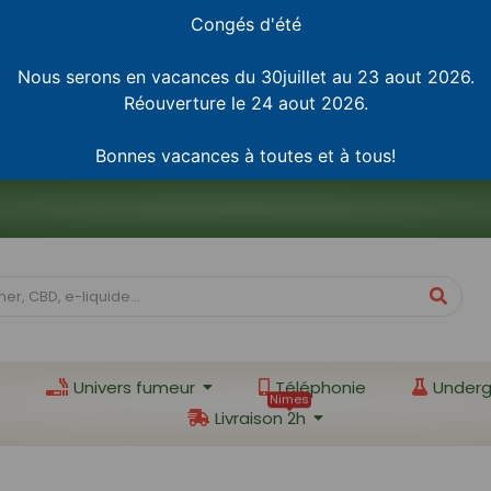
Congés d'été
Nous serons en vacances du 30juillet au 23 aout 2026.
Réouverture le 24 aout 2026.
Bonnes vacances à toutes et à tous!
Univers fumeur
Téléphonie
Underg
Nimes
Livraison 2h