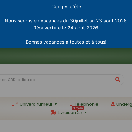
Congés d'été
Nous serons en vacances du 30juillet au 23 aout 2026.
Réouverture le 24 aout 2026.
Bonnes vacances à toutes et à tous!
Univers fumeur
Téléphonie
Underg
Nimes
Livraison 2h