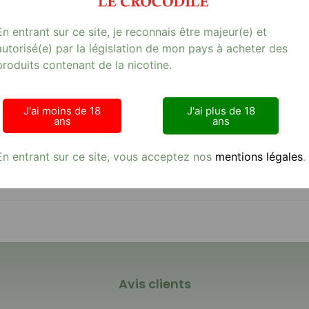
En entrant sur ce site, je reconnais être majeur(e) et
autorisé(e) par la législation de mon pays à acheter des
produits contenant de la nicotine.
ette qui vous plonge dans un univers de fraîcheur avec ses puis
e pointe de cassis, vous offre une expérience de vapotage unique
ape équilibrée et satisfaisante. Parfait pour les amateurs de sensat
J'ai moins de 18
J'ai plus de 18
 alternative au tabac traditionnel. Profitez de cette explosion 
ans
ans
En entrant sur ce site, vous acceptez nos
mentions légales
.
Avis clients