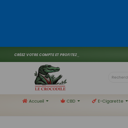
C
R
É
E
Z
V
O
T
R
E
C
O
M
P
T
E
E
T
P
R
O
F
I
T
E
Z
D
E
1
0
%
D
E
_
Accueil
CBD
E-Cigarette