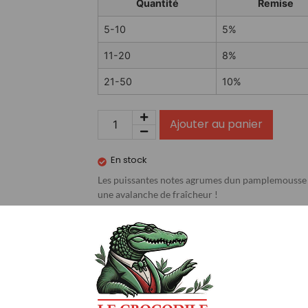
Quantité
Remise
5-10
5%
11-20
8%
21-50
10%
Ajouter au panier
En stock
Les puissantes notes agrumes dun pamplemousse ro
une avalanche de fraîcheur !
50/50 PG/VG
…
Avis (0)