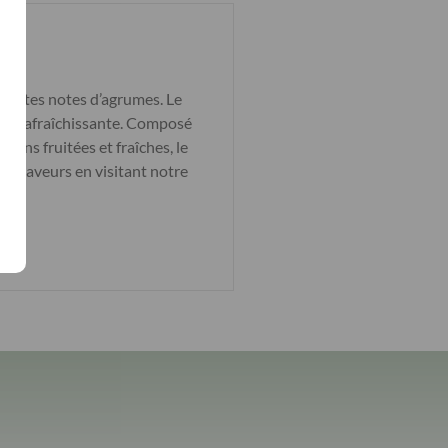
santes notes d’agrumes. Le
 et rafraîchissante. Composé
ions fruitées et fraîches, le
de saveurs en visitant notre