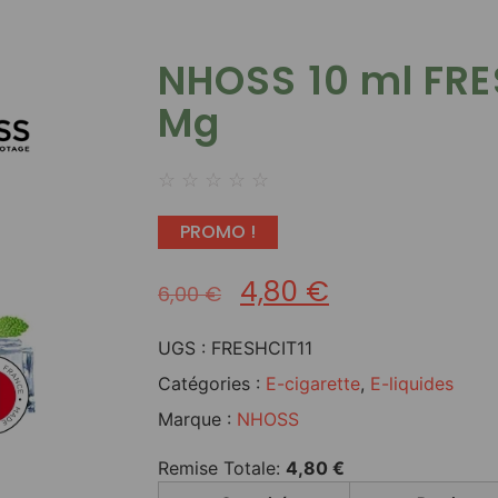
NHOSS 10 ml FRE
Mg
☆
☆
☆
☆
☆
PROMO !
4,80
€
6,00
€
UGS :
FRESHCIT11
Catégories :
E-cigarette
,
E-liquides
Marque :
NHOSS
Remise Totale:
4,80
€