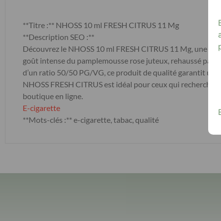
**Titre :** NHOSS 10 ml FRESH CITRUS 11 Mg
**Description SEO :**
Découvrez le NHOSS 10 ml FRESH CITRUS 11 Mg, une e-cigar
goût intense du pamplemousse rose juteux, rehaussé par un
d’un ratio 50/50 PG/VG, ce produit de qualité garantit une v
NHOSS FRESH CITRUS est idéal pour ceux qui recherchent une
boutique en ligne.
E-cigarette
**Mots-clés :** e-cigarette, tabac, qualité