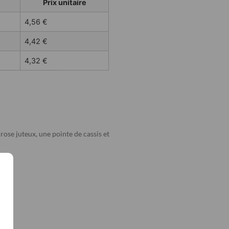
Prix unitaire
4,56
€
4,42
€
4,32
€
se juteux, une pointe de cassis et