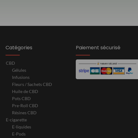
Catégories
Paiement sécurisé
CBD
Gélules
Infusions
Fleurs / Sachets CBD
Huile de CBD
Pots CBD
Pre-Roll CBD
Résines CBD
E-cigarette
E-liquides
E-Pods